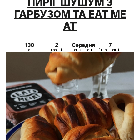
ПИРІГ ШУШУМ З
ГАРБУЗОМ ТА EAT ME
AT
130
2
Середня
7
хв
порції
складність
інгредієнтів