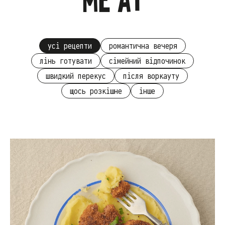
me at
усі рецепти
романтична вечеря
лінь готувати
сімейний відпочинок
швидкий перекус
після воркауту
щось розкішне
інше