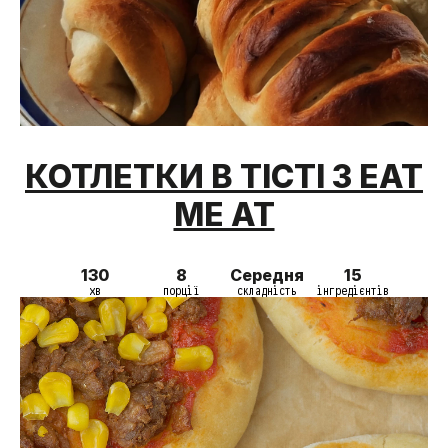
КОТЛЕТКИ В ТІСТІ З EAT
ME AT
130
8
Середня
15
хв
порції
складність
інгредієнтів