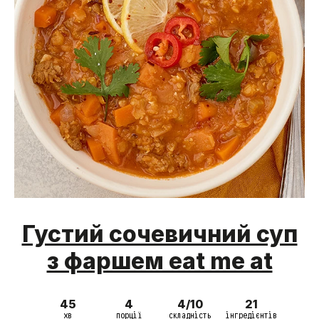
Густий сочевичний суп
з фаршем eat me at
45
4
4/10
21
хв
порції
складність
інгредієнтів