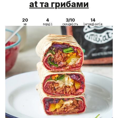
at та грибами
20
4
3/10
14
хв
порції
складність
інгредієнтів