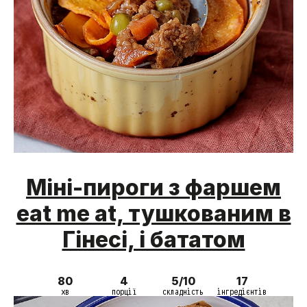
Міні-пироги з фаршем
eat me at, тушкованим в
Гінесі, і бататом
80
4
5/10
17
хв
порції
складність
інгредієнтів