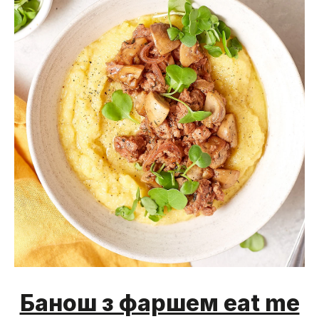
Банош з фаршем eat me