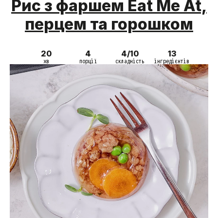
Рис з фаршем Eat Me At,
перцем та горошком
20
4
4/10
13
хв
порції
складність
інгредієнтів