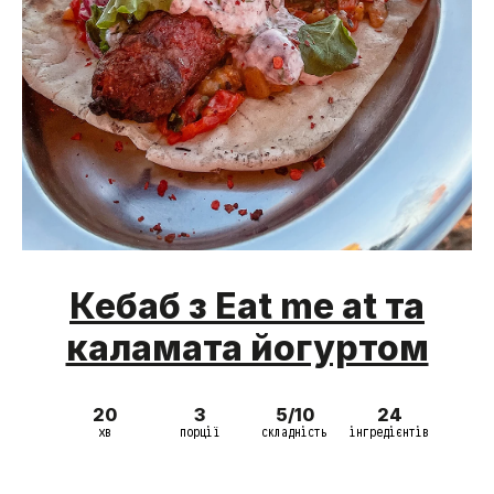
Кебаб з Eat me at та
каламата йогуртом
20
3
5/10
24
хв
порції
складність
інгредієнтів