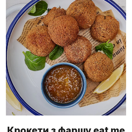
Крокети з фаршу eat me