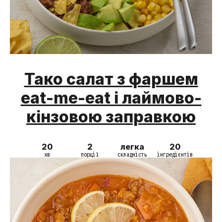
Тако салат з фаршем
eat-me-eat і лаймово-
кінзовою заправкою
20
2
легка
20
хв
порції
складність
інгредієнтів