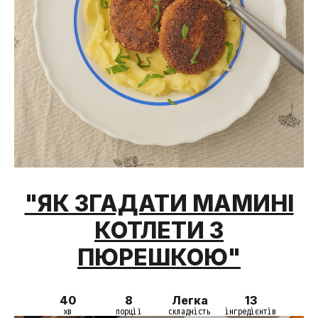
"ЯК ЗГАДАТИ МАМИНІ
КОТЛЕТИ З
ПЮРЕШКОЮ"
40
8
Легка
13
хв
порції
складність
інгредієнтів