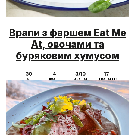
Врапи з фаршем Eat Me
At, овочами та
буряковим хумусом
30
4
3/10
17
хв
порції
складність
інгредієнтів