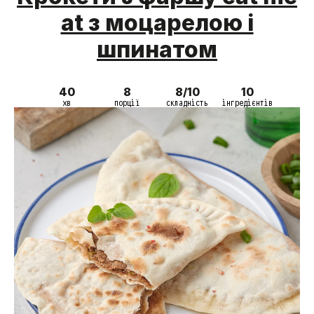
at з моцарелою і
шпинатом
40
8
8/10
10
хв
порції
складність
інгредієнтів