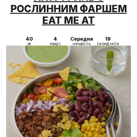
РОСЛИННИМ ФАРШЕМ
EAT ME AT
40
4
Середня
19
хв
порції
складність
інгредієнтів