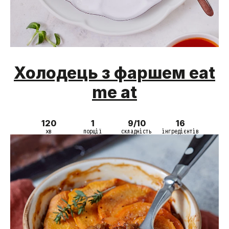
Холодець з фаршем eat
me at
120
1
9/10
16
хв
порції
складність
інгредієнтів