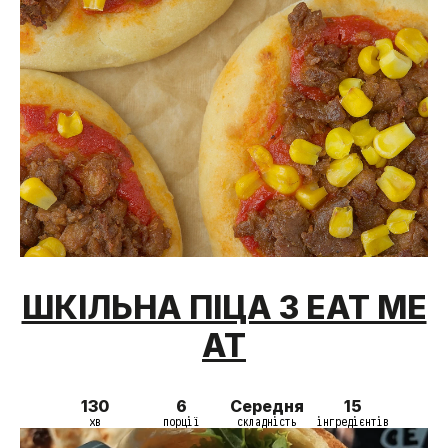
ШКІЛЬНА ПІЦА З EAT ME
AT
130
6
Середня
15
хв
порції
складність
інгредієнтів