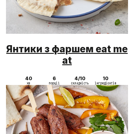
Янтики з фаршем eat me
at
40
6
4/10
10
хв
порції
складність
інгредієнтів