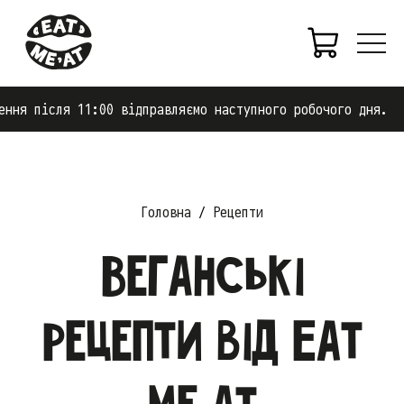
0 відправляємо наступного робочого дня.
Працює
Головна
Рецепти
Веганські
рецепти від Eat