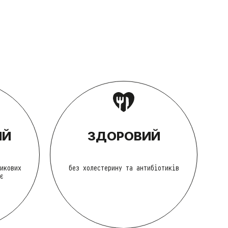
ИЙ
ЗДОРОВИЙ
икових
без холестерину та антибіотиків
є