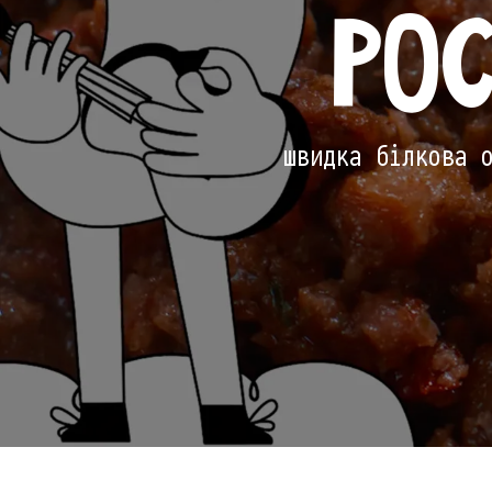
РО
швидка білкова 