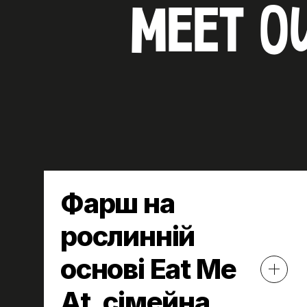
MEET O
Фарш на
рослинній
основі Eat Me
At, сімейна