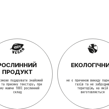
РОСЛИННИЙ
EКОЛОГІЧН
ПРОДУКТ
 зможе подарувати знайомий
не є причиною викиду парн
 та приємну текстуру, при
газів та не забрудню
ому маючи 100% рослинний
територію, на якій
склад
виготовляється