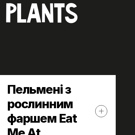
 PLANTS
Пельмені з
рослинним
фаршем Eat
Me At