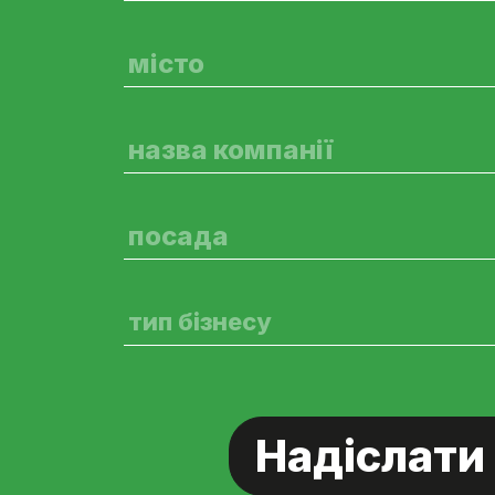
тип бізнесу
Надіслати