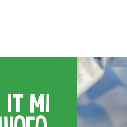
 ІТ МІ
АШОГО