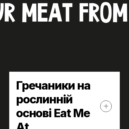
UR MEAT FROM
Гречаники на
рослинній
основі Eat Me
At