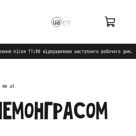
ua
en
11:00 відправляємо наступного робочого дня.
 me at
лемонграсом