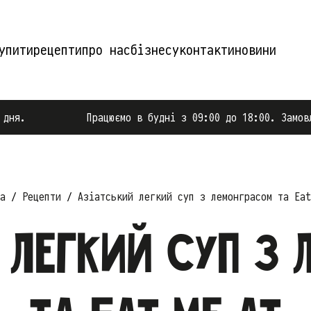
упити
рецепти
про нас
бізнесу
контакти
новини
Працюємо в будні з 09:00 до 18:00. Замовлення після 
а
Рецепти
Азіатський легкий суп з лемонграсом та Eat
 легкий суп з 