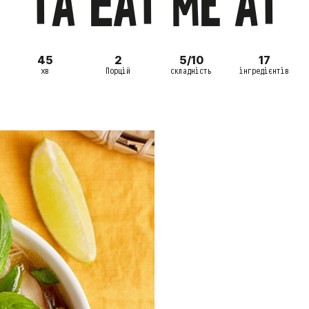
та Eat me at
45
2
5/10
17
хв
Порцій
складність
інгредієнтів