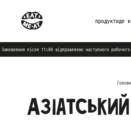
продукти
де к
після 11:00 відправляємо наступного робочого дня.
Головн
Азіатський