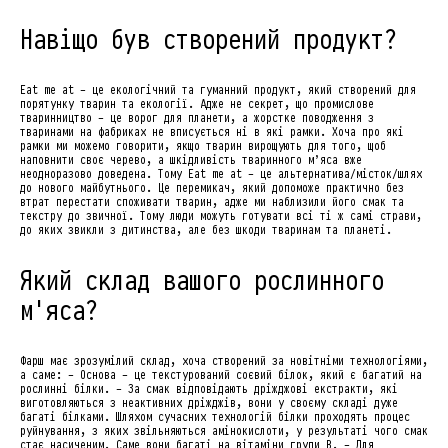
Навіщо був створений продукт?
Eat me at - це екологічний та гуманний продукт, який створений для
порятунку тварин та екології. Адже не секрет, що промислове
тваринництво - це ворог для планети, а жорстке поводження з
тваринами на фабриках не вписується ні в які рамки. Хоча про які
рамки ми можемо говорити, якщо тварин вирощують для того, щоб
наповнити своє черево, а шкідливість тваринного м’яса вже
неодноразово доведена. Тому Eat me at - це альтернатива/місток/шлях
до нового майбутнього. Це перемикач, який допоможе практично без
втрат перестати споживати тварин, адже ми наблизили його смак та
текстру до звичної. Тому люди можуть готувати всі ті ж самі страви,
до яких звикли з дитинства, але без шкоди тваринам та планеті.
Який склад вашого рослинного
м'яса?
Фарш має зрозумілий склад, хоча створений за новітніми технологіями,
а саме: - Основа - це текстурований соєвий білок, який є багатий на
рослинні білки. - За смак відповідають дріжджові екстракти, які
виготовляються з неактивних дріжджів, вони у своєму складі дуже
багаті білками. Шляхом сучасних технологій білки проходять процес
руйнування, з яких звільняються амінокислоти, у результаті чого смак
стає насиченим. Саме вони багаті на вітаміни групи B. - Для