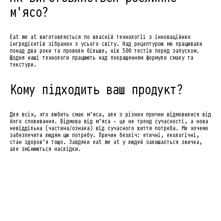
м'ясо?
Eat me at виготовляється по власній технології з інноваційних
інгредієнтів зібраних з усього світу. Над рецептурою ми працювали
понад два роки та провели більше, ніж 500 тестів перед запуском.
Щодня наші технологи працюють над покращенням формули смаку та
текстури.
Кому підходить ваш продукт?
Для всіх, хто любить смак м’яса, але з різних причин відмовилися від
його споживання. Відмова від м’яса - це не тренд сучасності, а нова
невіддільна (частина/ознака) від сучасного життя потреба. Ми хочемо
забезпечити людям цю потребу. Причин безліч: етичні, екологічні,
стан здоров’я тощо. Завдяки eat me at у людей залишається звичка,
але змінюються наслідки.