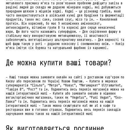
металевого присмаку м’яса та розв'язання проблеми дефіциту заліза в
раціоні людей до складу ми додаємо мінерали коджі, які добуваються
природним шляхом з міцелію коджі. Коджі - це різновид грибів, який
часто використовується в азійський кухні для бродіння та ферментації
продуктів, таких як: саке, соєвий соус, місо та ін. - Конопляний
протеїн. Він корисний, бо має 9 незамінних амінокислот,
антиоксиданти, вітаміни групи B та корисні для серця ненасичені
жири. Ще його часто називають суперфудом. - Для скріплення фаршу в
стабільну масу використовуємо метилцелюлозу, її властивості
забезпечують вегетаріанську альтернативу желатину. - Для жирності та
щоб фарш танув у роті - додаємо кокосову і соняшникову олію. - Колір
м’яса імітує сік буряка та натуральний фарбник із карамелі.
Де можна купити ваші товари?
- Наші товари можна замовити онлайн на сайті з доставкою кур’єром по
Києву або пересилкою по Україні Новою Поштою. - Купити в мережах
супермаркетів “Сільпо”, “Метро”, “Новус”, “Мегамаркет” Ultramarket,
“Тавіря В”, “Рост” та ін. Подивитись весь перелік магазинів можна на
нашій інтерактивній мапі - Купити або замовити онлайн в нішевих
веган/органічних магазинах, таких як “Vegetus”, “Pani Vegan”, “Еко-
Лавка” та ін. Подивитись весь перелік магазинів можна на нашій
інтерактивній мапі - Також можна скуштувати eat me at в кафе та
ресторанах вже в готових стравах. Подивитись весь перелік закладів
харчування можна також на нашій інтерактивній мапі
Як виготовляється рослинне