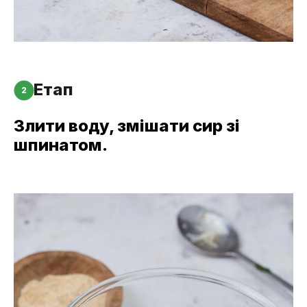
Етап
2
Злити воду, змішати сир зі
шпинатом.