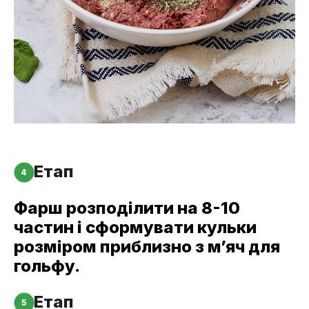
Етап
4
Фарш розподілити на 8-10
частин і сформувати кульки
розміром приблизно з мʼяч для
гольфу.
Етап
5