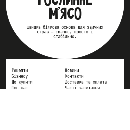
М’ЯСО
швидка білкова основа для звичних
страв — смачно, просто і
стабільно.
Рецепти
Новини
Бізнесу
Контакти
Де купити
Доставка та оплата
Про нас
Часті запитання
Instagram
+38 096 300 32 20
eatmeatcompany@gmail.com
YouTube
Facebook
TikTok