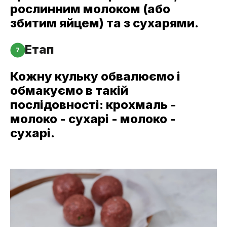
рослинним молоком (або
збитим яйцем) та з сухарями.
Етап
7
Кожну кульку обвалюємо і
обмакуємо в такій
послідовності: крохмаль -
молоко - сухарі - молоко -
сухарі.