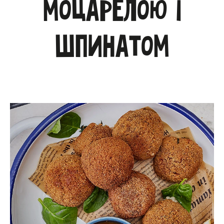
моцарелою і
шпинатом