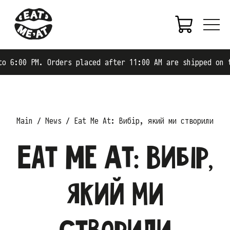
:00 PM. Orders placed after 11:00 AM are shipped on the 
Main
News
Eat Me At: Вибір, який ми створили
Eat Me At: Вибір,
який ми