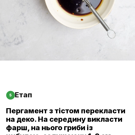
Етап
5
Пергамент з тістом перекласти
на деко. На середину викласти
фарш, на нього гриби із