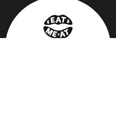
РОСЛИННЕ
М’ЯСО
швидка білкова основа для звичних
страв — смачно, просто і
стабільно.
Рецепти
Новини
Бізнесу
Контакти