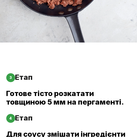
Етап
3
Готове тісто розкатати
товщиною 5 мм на пергаменті.
Етап
4
Для соусу змішати інгредієнти