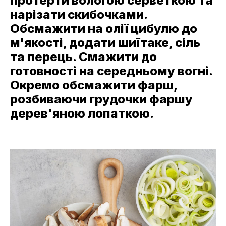
протерти вологою серветкою та
нарізати скибочками.
Обсмажити на олії цибулю до
м'якості, додати шиїтаке, сіль
та перець. Смажити до
готовності на середньому вогні.
Окремо обсмажити фарш,
розбиваючи грудочки фаршу
дерев'яною лопаткою.