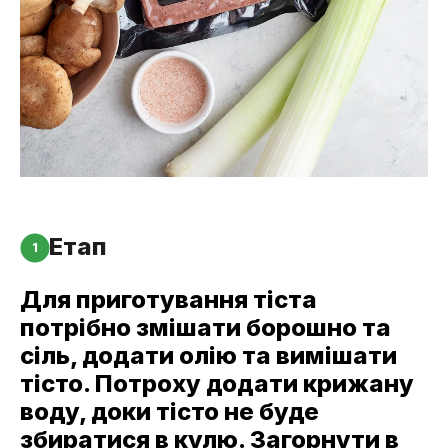
Етап
1
Для приготування тіста
потрібно змішати борошно та
сіль, додати олію та вимішати
тісто. Потроху додати крижану
воду, доки тісто не буде
збиратися в кулю. Загорнути в