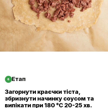
Етап
6
Загорнути краєчки тіста,
збризнути начинку соусом та
випікати при 180 °С 20-25 хв.