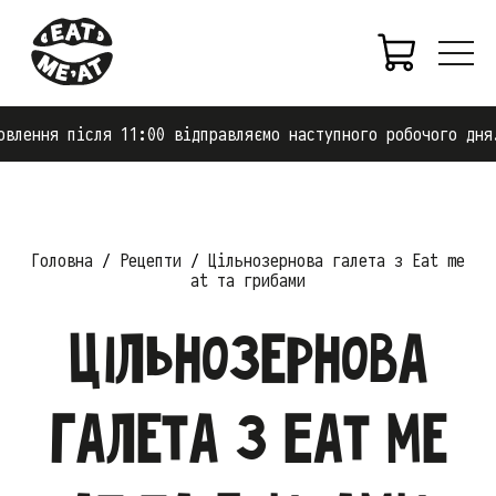
:00 відправляємо наступного робочого дня.
Прац
Головна
Рецепти
Цільнозернова галета з Eat me
at та грибами
Цільнозернова
галета з Eat me