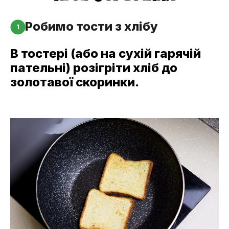
Робимо тости з хлібу
1
В тостері (або на сухій гарячій
пательні) розігріти хліб до
золотавої скоринки.