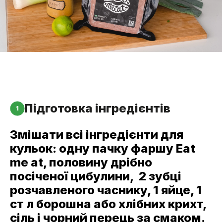
Підготовка інгредієнтів
1
Змішати всі інгредієнти для
кульок: одну пачку фаршу Eat
me at, половину дрібно
посіченої цибулини, 2 зубці
розчавленого часнику, 1 яйце, 1
ст л борошна або хлібних крихт,
сіль і чорний перець за смаком.