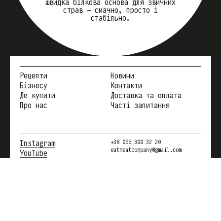
швидка білкова основа для звичних
страв — смачно, просто і
стабільно.
Рецепти
Новини
Бізнесу
Контакти
Де купити
Доставка та оплата
Про нас
Часті запитання
Instagram
+38 096 300 32 20
eatmeatcompany@gmail.com
YouTube
Facebook
TikTok
Telegram
Viber
© 2026 Eat me at. Всі
Whatsapp
права захищені. Слава
Україні!