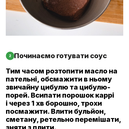
Починаємо готувати соус
2
Тим часом розтопити масло на
пательні, обсмажити в ньому
звичайну цибулю та цибулю-
порей. Всипати порошок каррі
і через 1 хв борошно, трохи
посмажити. Влити бульйон,
сметану, ретельно перемішати,
зняти з плити.