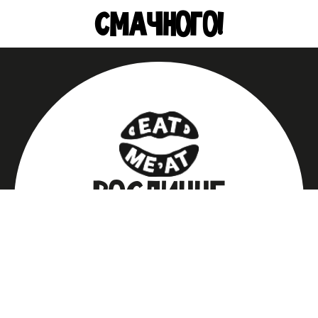
СМАЧНОГО!
РОСЛИННЕ
М’ЯСО
швидка білкова основа для звичних
страв — смачно, просто і
стабільно.