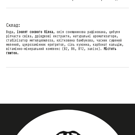
Склад:
Вода,
ізолят соєвого білка
, олія соняшникова рафінована, цибуля
ріпчаста свіжа, дріжджові екстракти, натуральні ароматизатори,
стабілізатор метилцелюлоза, клітковина бамбукова, часник сушений
мелений, цукрозамінник еритритол, сіль кухонна, карбонат кальцію,
вітамінно-мінеральний комплекс (В2, В6, В12, залізо).
Містить
глютен.