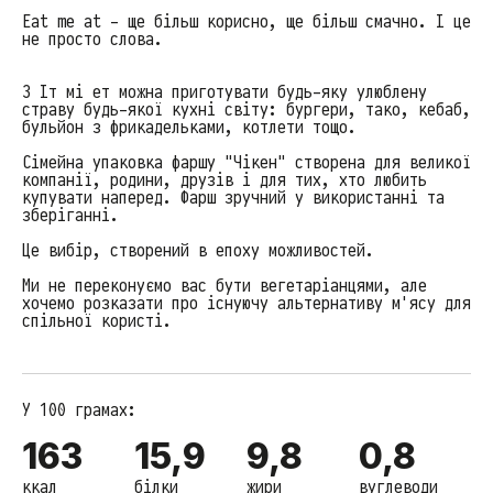
Eat me at - ще більш корисно, ще більш смачно. І це
не просто слова.
З Іт мі ет можна приготувати будь-яку улюблену
страву будь-якої кухні світу: бургери, тако, кебаб,
бульйон з фрикадельками, котлети тощо.
Сімейна упаковка фаршу "Чікен" створена для великої
компанії, родини, друзів і для тих, хто любить
купувати наперед. Фарш зручний у використанні та
зберіганні.
Це вибір, створений в епоху можливостей.
Ми не переконуємо вас бути вегетаріанцями, але
хочемо розказати про існуючу альтернативу м'ясу для
спільної користі.
У 100 грамах:
163
15,9
9,8
0,8
ккал
білки
жири
вуглеводи