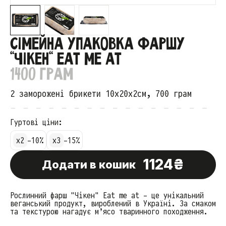
СІМЕЙНА УПАКОВКА ФАРШУ
"ЧІКЕН" EAT ME AT
1400 ГРАМ
2 заморожені брикети 10х20х2см, 700 грам
Гуртові ціни:
x2
-10%
x3
-15%
1124₴
Додати в кошик
Рослинний фарш "Чікен" Eat me at - це унікальний
веганський продукт, вироблений в Україні. За смаком
та текстурою нагадує м’ясо тваринного походження.