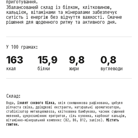
приготування.
Збалансований склад із білком, клітковиною,
кальцієм, вітамінами та мінералами забезпечує
ситість і енергію без відчуття важкості. Смачне
рішення для щоденного ритму та активного дня.
У 100 грамах:
163
15,9
9,8
0,8
ккал
білки
жири
вуглеводи
Склад:
Вода,
ізолят соєвого білка
, олія соняшникова рафінована, цибуля
ріпчаста свіжа, дріжджові екстракти, натуральні ароматизатори,
стабілізатор метилцелюлоза, клітковина бамбукова, часник сушений
мелений, цукрозамінник еритритол, сіль кухонна, карбонат кальцію,
вітамінно-мінеральний комплекс (В2, В6, В12, залізо).
Містить
глютен.