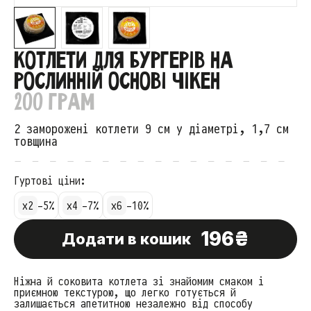
КОТЛЕТИ ДЛЯ БУРГЕРІВ НА
РОСЛИННІЙ ОСНОВІ ЧІКЕН
200 ГРАМ
2 заморожені котлети 9 см у діаметрі, 1,7 см
товщина
Гуртові ціни:
x2
-5%
x4
-7%
x6
-10%
196₴
Додати в кошик
Ніжна й соковита котлета зі знайомим смаком і
приємною текстурою, що легко готується й
залишається апетитною незалежно від способу