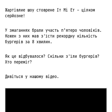
Жартівлие шоу стоврене Іт Мі Ет - цілком
серйозне!
У змаганнях брали участь п’ятеро чоловіків.
Кожен з них мав з'їсти рекордну кількість
бургерів за 8 хвилин.
Як це відбувалося? Скільки з'їли бургерів?
Хто переміг?
Дивіться у нашому відео.