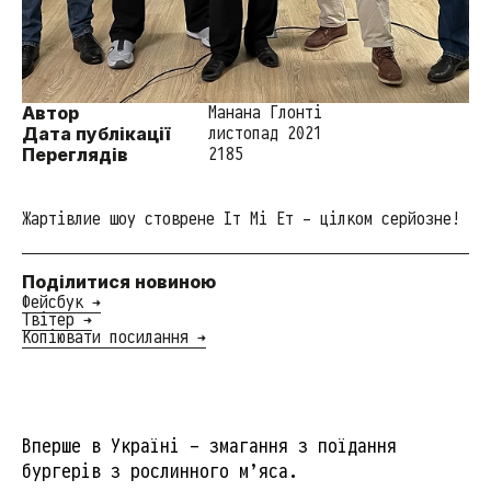
Автор
Манана Глонті
Дата публікації
листопад 2021
Переглядів
2185
Жартівлие шоу стоврене Іт Мі Ет - цілком серйозне!
Поділитися новиною
Фейсбук →
Твітер →
Копіювати посилання →
Вперше в Україні - змагання з поїдання
бургерів з рослинного м’яса.