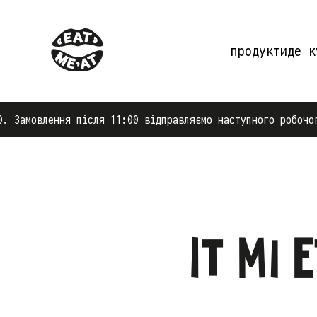
продукти
де к
амовлення після 11:00 відправляємо наступного робочого д
Іт мі