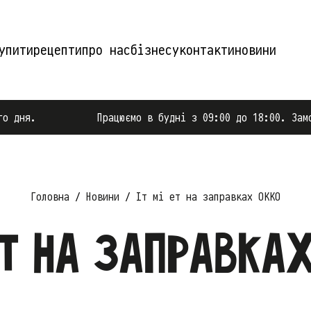
упити
рецепти
про нас
бізнесу
контакти
новини
ня.
Працюємо в будні з 09:00 до 18:00. Замовле
Головна
Новини
Іт мі ет на заправках ОККО
 ет на заправка