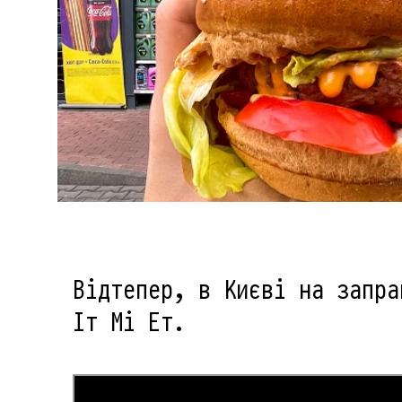
Відтепер, в Києві на запра
Іт Мі Ет.