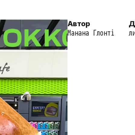
Автор
Д
Манана Глонті
л