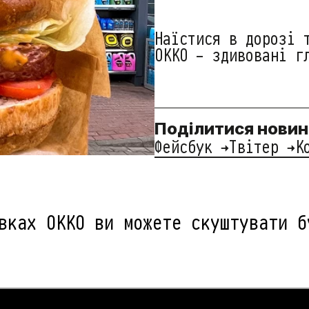
Наїстися в дорозі 
ОККО - здивовані г
Поділитися нови
Фейсбук →
Твітер →
К
вках ОККО ви можете скуштувати б