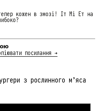
тепер кожен в змозі! Іт Мі Ет на
либоко?
ною
опіювати посилання →
ургери з рослинного м’яса