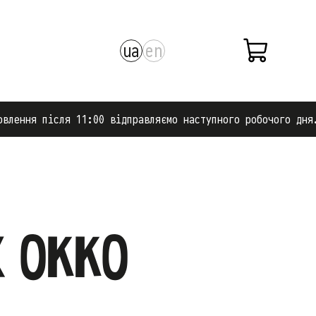
ua
en
ння після 11:00 відправляємо наступного робочого дня.
х ОККО