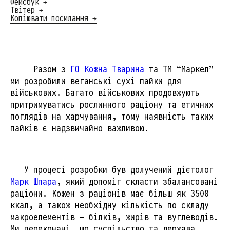
Фейсбук →
Твітер →
Копіювати посилання →
Разом з
ГО Кожна Тварина
та ТМ “Маркел”
ми розробили веганські сухі пайки для
військових. Багато військових продовжують
притримуватись рослинного раціону та етичних
поглядів на харчування, тому наявність таких
пайків є надзвичайно важливою.
У процесі розробки був долучений дієтолог
Марк Шпара
, який допоміг скласти збалансовані
раціони. Кожен з раціонів має більш як 3500
ккал, а також необхідну кількість по складу
макроелементів — білків, жирів та вуглеводів.
Ми переконані, що суспільство та держава